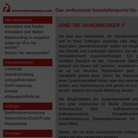
Das umfassende Immobilienportal für
Alles Immobilien
SIND SIE HANDWERKER ?
Immobilien zum Kaufen
Immobilien zum Mieten
Sie sind also Handwerker, ein Handwerksbet
Maklerauftrag zu vergeben
und im Kreis Tuttlingen ansässig oder tätig.
Sollen wir fÃ¼r Sie
regionales „Immobilienportal“ wollen wir mögli
suchen?
alle Dienste und Leistungen abbilden, die mit
Suchen Sie Interessenten?
Immobilienmarkt zusammenhängen. Ein 
wichtiger Baustein ist das Handwerk. Gleic
Fremdleistungen
jemand neu bauen will, sanieren, renovieren 
Concierge
ob es um einzelne Reparaturen geht,
Deko/Einrichtung
Handwerk gehört dazu.
Wenn Sie Interess
Umzug/Relocation
einer Zusammenarbeit haben oder sich informi
wollen, was myimmospace.com genau ist und
EntrÃ¼mpelung
es will - einfach eine kurze Mitteilung senden.
Energie
alltagsgeschÃ¤fte.de
Die Möglichkeiten der Zusammenarbeit rei
von einer Adresszeile im Modul „Handwer
Anfragen
Schnellsuche“ über Auftragseinholu
GebÃ¤udeversicherung
Auftragsannahme, Prospektverteilu
Subventionen/ZuschÃ¼sse
Kundenbetreuung, Reklamationswesen bis
Back-Office.
Finanzierung
Starten Sie mit einer unverbindlichen Anfrage,
Sonstiges
folgen mit dem passenden Angebot.