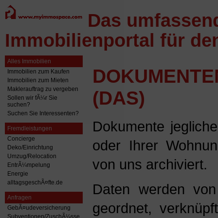
Das umfassen
Immobilienportal für d
Alles Immobilien
DOKUMENTE
Immobilien zum Kaufen
Immobilien zum Mieten
Maklerauftrag zu vergeben
(DAS)
Sollen wir fÃ¼r Sie
suchen?
Suchen Sie Interessenten?
Dokumente jegliche
Fremdleistungen
Concierge
oder Ihrer Wohnun
Deko/Einrichtung
Umzug/Relocation
von uns archiviert.
EntrÃ¼mpelung
Energie
alltagsgeschÃ¤fte.de
Daten werden von
Anfragen
geordnet, verknüpf
GebÃ¤udeversicherung
Subventionen/ZuschÃ¼sse