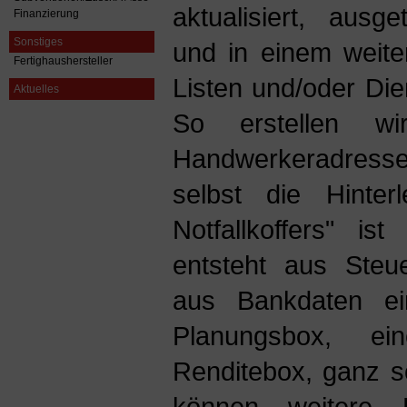
aktualisiert, ausge
Finanzierung
Sonstiges
und in einem weiter
Fertighaushersteller
Listen und/oder Di
Aktuelles
So erstellen w
Handwerkeradresse
selbst die Hinterl
Notfallkoffers" is
entsteht aus Steu
aus Bankdaten ei
Planungsbox, ei
Renditebox, ganz so
können weitere F